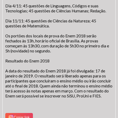
Dia 4/11: 45 questões de Linguagens, Códigos e suas
Tecnologias; 45 questões de Ciências Humanas; Redação.
Dia 11/11: 45 questões de Ciências da Natureza; 45
questões de Matemática.
Os portões dos locais de prova do Enem 2018 serão
fechados às 13h, horário oficial de Brasília. As provas
começam às 13h30, com duração de 5h30 no primeiro dia e
5h (novidade) no segundo.
Resultado do Enem 2018
A data do resultado do Enem 2018 já foi divulgada: 17 de
janeiro de 2019. O resultado será liberado apenas para os
Fale Conosco
participantes que concluíram o ensino médio ou irão concluir
até o final de 2018. Quem ainda não terminou o ensino médio
terá acesso às notas apenas em março. Com o resultado do
Enem será possível se inscrever no SiSU, ProUni e FIES.
SIC Físico
Gerenciador
Webmail
Acessibilidade
Digite apenas o "usuário" sem @dominio!
Contatos e Endereço
Copiar link