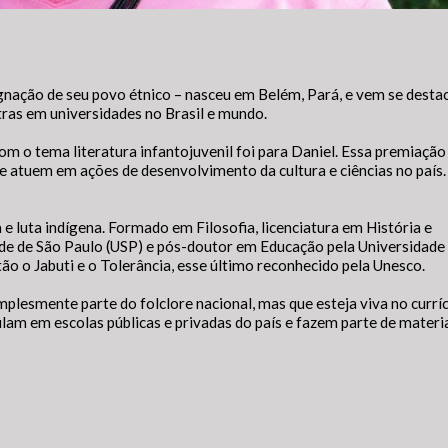
Gerenciador
Webmail
SIC Físico
cessibilidade
Digite apenas o "usuário" sem @dominio!
nação de seu povo étnico – nasceu em Belém, Pará, e vem se desta
stras em universidades no Brasil e mundo.
Contatos e Endereço
io
m o tema literatura infantojuvenil foi para Daniel. Essa premiação
Usuário
anho da fonte:
 atuem em ações de desenvolvimento da cultura e ciências no país.
e normal: Clique na letra A
Setor Responsável:
Ouvidoria
ntar a fonte: Clique na letra A+
Ouvidora:
WAGNA MARIA VIEIRA DE OLINDA
uir a fonte: Clique na letra A-
a
a e luta indígena. Formado em Filosofia, licenciatura em História e
Senha
E-mail:
ouvidoria@novorepartimento.pa.gov.br
ade de São Paulo (USP) e pós-doutor em Educação pela Universidade
Telefone:
(94) (94) 99139-5479
out
ão o Jabuti e o Tolerância, esse último reconhecido pela Unesco.
Endereço:
Avenida dos Girassóis, Qd. 25, nº 15 – Bairro Morumbi
alterar a cor do layout escuro/claro e vice versa clique no ícone mei
CEP: 68.473-000
mplesmente parte do folclore nacional, mas que esteja viva no currí
Novo Repartimento - PA
culam em escolas públicas e privadas do país e fazem parte de materi
Enviar
Enviar
Horário de Atendimento Presencial: 08h às 14h
Enviar