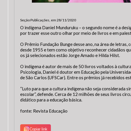
Seção Publicações, em 28/11/2020
A
O indígena Daniel Munduruku – o segundo nome é a desig
por trazer esse outro olhar por meio de livros e em pale
Usuár
O Prêmio Fundação Bunge desse ano, na área de letras, co
Tam
desde 1955 e tem como objetivo reconhecer cidadãos que
Font
os já selecionados estão Jorge Amado e Hilda Hilst.
Aume
Dimin
Senh
O indígena é autor de mais de 50 livros voltados à cultur
Psicologia, Daniel é doutor em Educação pela Universid
Lay
de São Carlos (UFSCar). Entre os prêmios já recebidos est
Para 
“Luto para que a cultura indígena não seja considerada si
escolar”, defende. Cerca de 12 milhões de seus livros cir
didático para a educação básica.
fonte: Revista Educação
Copiar link