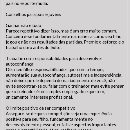
pais no esporte muda.
Conselhos para pais e jovens
Ganhar não é tudo
Parece repetitivo dizer isso, mas é um erro muito comum.
Concentre-se fundamentalmente na maneira como seu filho
jogou e não nos resultados das partidas. Premie o esforço e o
trabalho duro antes do êxito.
Trabalhe com responsabilidades para desenvolver
autoconfiança
Dê a seu filho responsabilidades que, com o tempo,
aumentarão sua autoconfiança, autoestima e independência,
Fale Conosco
não deixe que ele dependa demasiadamente de você, não
evite encontrar-se ou falar com o treinador, mas evite pensar
que o treinador é um simples empregado e que tem,
unicamente, interesse profissional.
SIC Físico
Gerenciador
Webmail
Acessibilidade
O limite positivo de ser competitivo
Digite apenas o "usuário" sem @dominio!
Assegure-se de que a competição seja uma experiência
positiva para seu filho, fundamentalmente no
Contatos e Endereço
Tamanho da fonte:
desenvolvimento pessoal, enfatize aspectos importantes
Usuário
Usuário