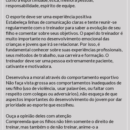
como a esportividade, ética, melhora pessoal,
Fonte normal: Clique na letra A
responsabilidade, espírito de equipe.
Setor Responsável:
Ouvidoria
Aumentar a fonte: Clique na letra A+
Ouvidora:
WAGNA MARIA VIEIRA DE OLINDA
Diminuir a fonte: Clique na letra A-
O esporte deve ser uma experiência positiva
Senha
E-mail:
ouvidoria@novorepartimento.pa.gov.br
Senha
Estabeleça linhas de comunicação claras e tente reunir-se
Telefone:
(94) (94) 99139-5479
Layout
regularmente com o treinador para saber a evolução de seu
Endereço:
Avenida dos Girassóis, Qd. 25, nº 15 – Bairro
Para alterar a cor do layout escuro/claro e vice versa
filho e comentar sobre seus objetivos. O papel do treinador é
Morumbi
clique no ícone meia lua.
muito importante no desenvolvimento emocional das
CEP: 68.473-000
crianças e jovens que irá se relacionar. Por isso, é
Novo Repartimento - PA
Enviar
Enviar
fundamental conhecer sobre suas experiências profissionais,
Horário de Atendimento Presencial: 08h às 14h
seus métodos de trabalho, sua carreira e formação. O
treinador deve ser uma pessoa extremamente paciente,
cativante e motivadora.
Enviar
Desenvolva a moral através do comportamento esportivo
Não faça vista grossa aos comportamentos inadequados de
seu filho (uso de violência, usar palavrões, ou faltar com
respeito com colegas ou adversários), não esqueça de que
aspectos importantes do desenvolvimento do jovem por dar
prioridade ao esporte que escolheu.
Ouça a opinião deles com atenção
Compreenda que os filhos não têm somente o direito de
treinar, mas também o de não treinar, anime-o a