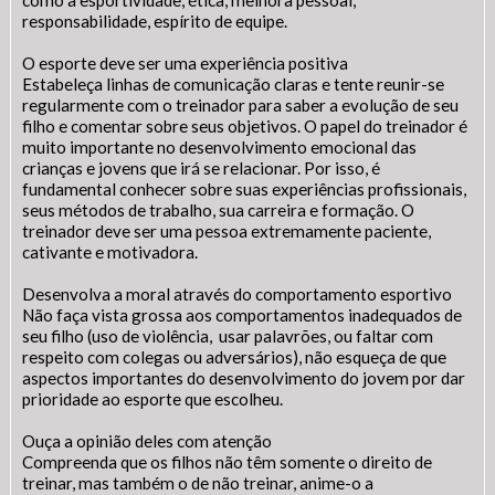
como a esportividade, ética, melhora pessoal,
Fonte normal: Clique na letra A
responsabilidade, espírito de equipe.
Setor Responsável:
Ouvidoria
Aumentar a fonte: Clique na letra A+
Ouvidora:
WAGNA MARIA VIEIRA DE OLINDA
Diminuir a fonte: Clique na letra A-
O esporte deve ser uma experiência positiva
Senha
E-mail:
ouvidoria@novorepartimento.pa.gov.br
Senha
Estabeleça linhas de comunicação claras e tente reunir-se
Telefone:
(94) (94) 99139-5479
Layout
regularmente com o treinador para saber a evolução de seu
Endereço:
Avenida dos Girassóis, Qd. 25, nº 15 – Bairro
Para alterar a cor do layout escuro/claro e vice versa
filho e comentar sobre seus objetivos. O papel do treinador é
Morumbi
clique no ícone meia lua.
muito importante no desenvolvimento emocional das
CEP: 68.473-000
crianças e jovens que irá se relacionar. Por isso, é
Novo Repartimento - PA
Enviar
Enviar
fundamental conhecer sobre suas experiências profissionais,
Horário de Atendimento Presencial: 08h às 14h
seus métodos de trabalho, sua carreira e formação. O
treinador deve ser uma pessoa extremamente paciente,
cativante e motivadora.
Enviar
Desenvolva a moral através do comportamento esportivo
Não faça vista grossa aos comportamentos inadequados de
seu filho (uso de violência, usar palavrões, ou faltar com
respeito com colegas ou adversários), não esqueça de que
aspectos importantes do desenvolvimento do jovem por dar
prioridade ao esporte que escolheu.
Ouça a opinião deles com atenção
Compreenda que os filhos não têm somente o direito de
treinar, mas também o de não treinar, anime-o a