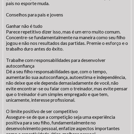
pais no esporte muda.
Conselhos para pais e jovens
Ganhar não é tudo
Parece repetitivo dizer isso, mas é um erro muito comum.
Concentre-se fundamentalmente na maneira como seu filho
jogou e não nos resultados das partidas. Premie o esforço e o
trabalho duro antes do êxito.
Trabalhe com responsabilidades para desenvolver
autoconfiança
Dê a seu filho responsabilidades que, com o tempo,
aumentarão sua autoconfiança, autoestima e independência,
Fale Conosco
não deixe que ele dependa demasiadamente de você, não
evite encontrar-se ou falar com o treinador, mas evite pensar
que o treinador é um simples empregado e que tem,
unicamente, interesse profissional.
SIC Físico
Gerenciador
Webmail
Acessibilidade
O limite positivo de ser competitivo
Digite apenas o "usuário" sem @dominio!
Assegure-se de que a competição seja uma experiência
positiva para seu filho, fundamentalmente no
Contatos e Endereço
Tamanho da fonte:
desenvolvimento pessoal, enfatize aspectos importantes
Usuário
Usuário